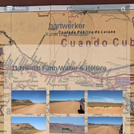
Menü
hartwerker
Kunst und Mittelalter
11 Namtib Farm Walter & Renate