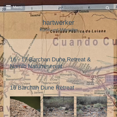
Menü
hartwerker
Kunst und Mittelalter
16 - 17 Barchan Dune Retreat &
Namib Naturreservat
16 Barchan Dune Retreat